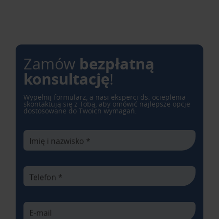
bezpłatną
Zamów
konsultację
!
Wypełnij formularz, a nasi eksperci ds. ocieplenia
skontaktują się z Tobą, aby omówić najlepsze opcje
dostosowane do Twoich wymagań.
Imię i nazwisko *
Telefon *
E-mail