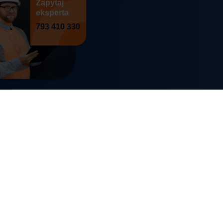
Zapytaj
eksperta
793 410 330