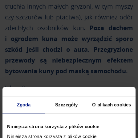
truchła innych małych gryzoni, w tym myszy
czy szczurów lub ptactwa), jak również odór
zdechłych osobników kun.
Poza dachem
i ogrodem kuna może wyrządzić sporo
szkód jeśli chodzi o auta. Przegryzione
przewody są niebezpiecznym efektem
bytowania kuny pod maską samochodu.
Jako firma zajmująca się m.in. naprawą
ocieplenia, obecność kuny na poddaszu
Zgoda
Szczegóły
O plikach cookies
uwieczniliśmy na wielu zdjęciach. Zobacz
poniżej, jak to może wyglądać.
Niniejsza strona korzysta z plików cookie
Niniejsza strona korzysta z plików cookie