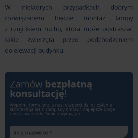
W niektórych przypadkach dobrym
rozwiązaniem będzie montaż lampy
z czujnikiem ruchu, która może odstraszać
takie zwierzęta przed podchodzeniem
do elewacji budynku.
bezpłatną
Zamów
konsultację
!
Wypełnij formularz, a nasi eksperci ds. ocieplenia
skontaktują się z Tobą, aby omówić najlepsze opcje
dostosowane do Twoich wymagań.
Imię i nazwisko *